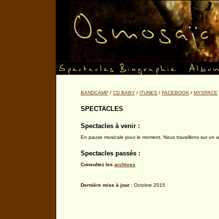
BANDCAMP
/
CD BABY
/
ITUNES
/
FACEBOOK
/
MYSPACE
SPECTACLES
Spectacles à venir :
En pause musicale pour le moment. Nous travaillons sur un au
Spectacles passés :
Consultez les
archives
Dernière mise à jour :
Octobre 2015